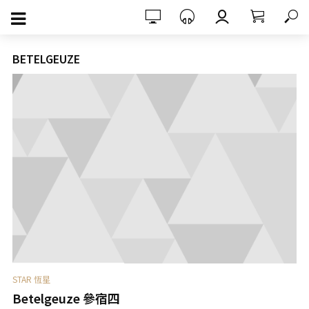
BETELGEUZE
STAR 恆星
Betelgeuze 參宿四