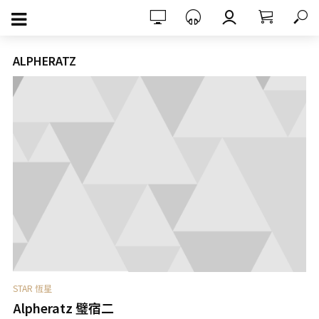
ALPHERATZ
STAR 恆星
Alpheratz 璧宿二