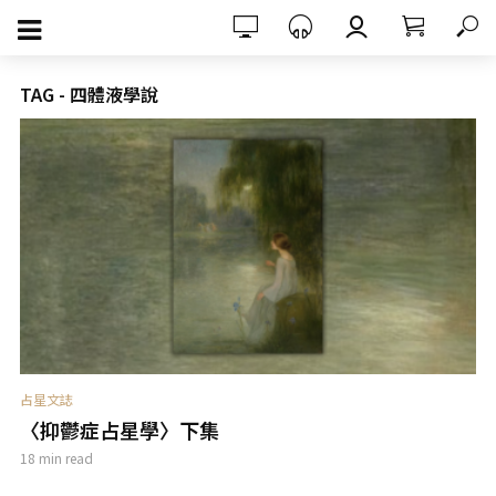
TAG - 四體液學說
占星文誌
〈抑鬱症占星學〉下集
18 min read