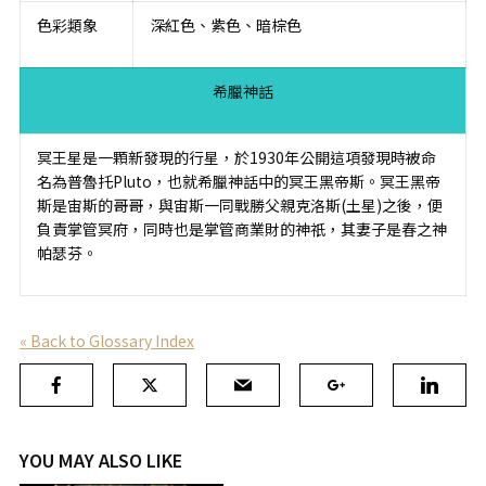
色彩類象
深紅色、紫色、暗棕色
希臘神話
冥王星是一顆新發現的行星，於1930年公開這項發現時被命
名為普魯托Pluto，也就希臘神話中的冥王黑帝斯。冥王黑帝
斯是宙斯的哥哥，與宙斯一同戰勝父親克洛斯(土星)之後，便
負責掌管冥府，同時也是掌管商業財的神祇，其妻子是春之神
帕瑟芬。
« Back to Glossary Index
YOU MAY ALSO LIKE