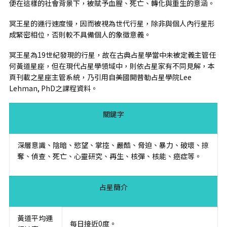
便在這樣的社會背景下，被賦予血腥、死亡、轉化與重生的意涵。
冥王星的運行速度慢，因而被視為世代行星，除非與個人內行星形
成緊密相位，否則較不具備個人的象徵意義。
冥王星為19世紀發現的行星，故在古典占星學當中未被定義主管任
何黃道星座，但在現代占星學領域中，則依占星家有不同見解，本
頁刊載之星座主管系統，乃引用自美國開普勒占星學院Lee
Lehman, PhD之課程資料。
關鍵字
深層意識、陰暗、慾望、掌控、嚴酷、脅迫、暴力、破壞、掠
奪、偵查、死亡、心靈研究、再生、核彈、核能、癌症等。
占星簡介
黃道平均運
每日接近0度。