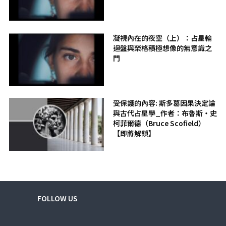
凝視內在的夜空（上）：占星輪
迴盤與榮格積極想像的無意識之
門
受保護的內容: 斯多葛因果決定論
與古代占星學_作者：布魯斯・史
柯菲爾德（Bruce Scofield）
【即將解鎖】
FOLLOW US