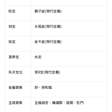
旺宮
獅子座(現代定義)
弱宮
水瓶座(現代定義)
陷宮
金牛座(現代定義)
喜樂宮
未定
先天宮位
第8宮(現代定義)
金屬類象
鋅、鈽和鐳
生理類象
生殖器官、攝護腺、直腸、肛門