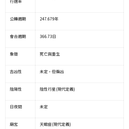
行速率
公轉週期
247.679年
會合週期
366.73日
象徵
死亡與重生
吉凶性
未定，但偏凶
陰陽性
陰性行星(現代定義)
日夜間
未定
廟宮
天蠍座(現代定義)