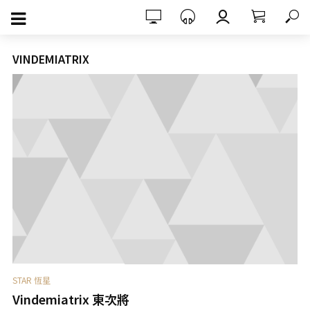
VINDEMIATRIX
STAR 恆星
Vindemiatrix 東次將