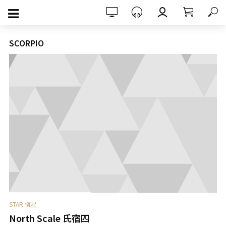
SCORPIO
STAR 恆星
North Scale 氏宿四