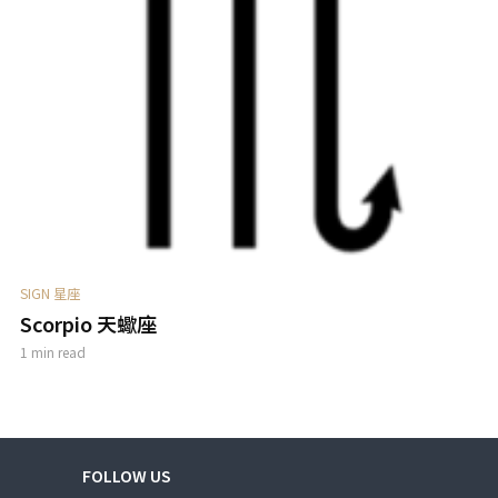
SIGN 星座
Scorpio 天蠍座
1 min read
FOLLOW US