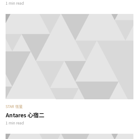
1 min read
STAR 恆星
Antares 心宿二
1 min read