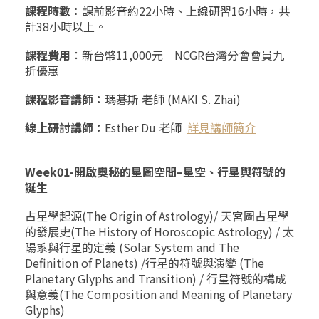
課程時數：
課前影音約
22
小時、上線研習
16
小時，共
計
38
小時以上。
課程費用
：新台幣
11,000
元｜
NCGR
台灣分會會員九
折優惠
課程影音講師：
瑪碁斯 老師
(MAKI S. Zhai)
線上研討講師：
Esther Du
老師
詳見講師簡介
Week01-
開啟奧秘的星圖空間
–
星空、行星與符號的
誕生
占星學起源
(The Origin of Astrology)/
天宮圖占星學
的發展史
(The History of Horoscopic Astrology) /
太
陽系與行星的定義
(Solar System and The
Definition of Planets) /
行星的符號與演變
(The
Planetary Glyphs and Transition) /
行星符號的構成
與意義
(The Composition and Meaning of Planetary
Glyphs)