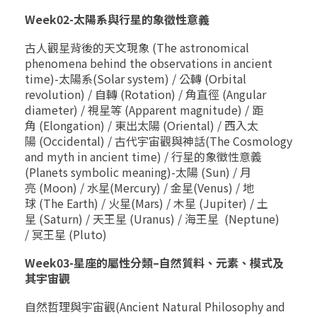
Week02-
太陽系與行星的象徵性意義
古人觀星背後的天文現象
(The astronomical
phenomena behind the observations in ancient
time)-
太陽系
(Solar system) /
公轉
(Orbital
revolution) /
自轉
(Rotation) /
角直徑
(Angular
diameter) /
視星等
(Apparent magnitude) /
距
角
(Elongation) /
東出太陽
(Oriental) /
西入太
陽
(Occidental) /
古代宇宙觀與神話
(The Cosmology
and myth in ancient time) /
行星的象徵性意義
(Planets symbolic meaning)-
太陽
(Sun) /
月
亮
(Moon) /
水星
(Mercury) /
金星
(Venus) /
地
球
(The Earth) /
火星
(Mars) /
木星
(Jupiter) /
土
星
(Saturn) /
天王星
(Uranus) /
海王星
(Neptune)
/
冥王星
(Pluto)
Week03-
星座的屬性分類
–
自然質料、元素、模式及
其宇宙觀
自然哲理與宇宙觀
(Ancient Natural Philosophy and