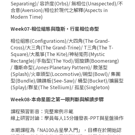
Separating)/
容許度
(Orbs)/
無相位
(Unaspected)/
不
合意
(Aversion)/
相位於現代之解釋
(Aspects in
Modern Time)
Week07-
相位組態與瓊斯
‧
行星相位命型
相位組態
(Configurations)/
大四角
(The Grand-
Cross)/
大三角
(The Grand-Trine)/ T
三角
(The T-
Square)/
大風箏
(The Kite)/
神秘矩形
(Mystic
Rectangle)/
手指型
(The Yod)/
迴旋鏢
(Boomerang)
/
瓊斯命型
(
Jones
Planetary Pattern)/
散落型
(Splash)/
火車頭型
(Locomotive)/
碗型
(Bowl)/
集團
型
(Bundle)/
蹺蹺板
(See-Saw)/
桶型
(Bucket)/
擴展型
(Splay)/
群星
(The Stellium)/
孤星
(Singleton)
Week08-
本命星圖之第一眼判斷與解讀步驟
課程預習影音：完整案例示範
線上研習討論：學員每人
15
分鐘發表
-PPT
與星盤操作
本期課程為「NA100占星學入門」，目標在於開始認