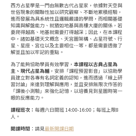
西方占星學是一門由無數古代占星家，依據對天空與
世俗現象的關聯性加以研究觀察、不斷地累積經驗，
進而發展為具系統性且邏輯嚴謹的學問，而相關基礎
知識與解盤能力、就猶如地基與高樓大廈的關係，若
要爬得越高、地基就需要打得越深；因此，在本課程
中，諸如基礎天文概念、天宮圖架構、占星符號、行
星、星座、宮位以及主要相位
…
等，都是需要透徹了
解並且加以牢記的重點。
為了能夠協助學員有效學習，
本課程以古典占星為
主、現代占星為輔
，安排「課程預習影音」以協助學
員建立對各專有名詞定義的認知，進而透過「線上研
習討論」來達到理解與應用，並且安排無限次作答的
「課後小測驗」來強化記憶，以培養見到星圖時第一
眼的反應能力。
課程班次：
每週六日間班
14:00-16:00
；每班上限
8
人。
開課時間
：請見
最
新
開課
日
期