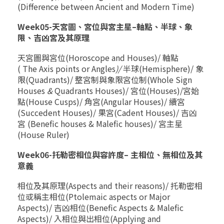
(Difference between Ancient and Modern Time)
Week05-
天宮圖、宮位與宮主星
–
軸點、半球、象
限、吉凶宮及其原理
天宮圖與宮位
(Horoscope and Houses)/
軸點
( The Axis points or Angles
)/
半球
(Hemisphere)/
象
限
(Quadrants)/
整宮制與象限宮位制
(Whole Sign
Houses
&
Quadrants Houses)/
宮位
(Houses)/
宮始
點
(House Cusps)/
角宮
(Angular Houses)/
續宮
(Succedent Houses)/
果宮
(Cadent Houses)/
吉凶
宮
(Benefic houses & Malefic houses)/
宮主星
(House Ruler)
Week06-
托勒密相位與容許度
–
主相位、無相位及其
意義
相位及其原理
(Aspects and their reasons)/
托勒密相
位或稱主相位
(Ptolemaic aspects or Major
Aspects)/
吉凶相位
(Benefic Aspects & Malefic
Aspects)/
入相位與出相位
(Applying and