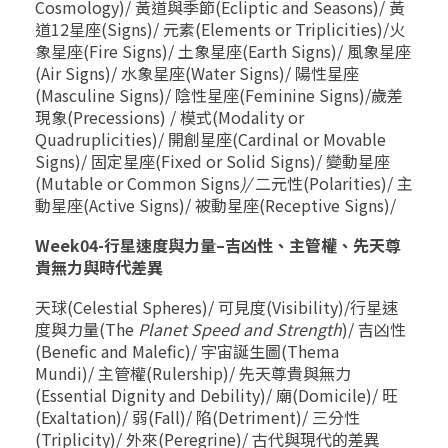
Cosmology)/
黃道與季節
(Ecliptic and Seasons)/
黃
道
12
星座
(Signs)/
元素
(Elements or Triplicities)/
火
象星座
(Fire Signs)/
土象星座
(Earth Signs)/
風象星座
(Air Signs)/
水象星座
(Water Signs)/
陽性星座
(Masculine Signs)/
陰性星座
(Feminine Signs)/
歲差
現象
(Precessions) /
模式
(Modality or
Quadruplicities)/
開創星座
(Cardinal or Movable
Signs)/
固定星座
(Fixed or Solid Signs)/
變動星座
(Mutable or Common Signs
)/
二元性
(Polarities)/
主
動星座
(Active Signs)/
被動星座
(Receptive Signs)/
Week04-
行星速度與力量
–
吉凶性、主管權、先天尊
貴無力與時代差異
天球
(Celestial Spheres)/
可見度
(Visibility)/
行星速
度與力量
(The
Planet Speed and Strength
)/
吉凶性
(Benefic and Malefic)/
宇宙誕生圖
(Thema
Mundi)/
主管權
(Rulership)/
先天尊貴與無力
(Essential Dignity and Debility)/
廟
(Domicile)/
旺
(Exaltation)/
弱
(Fall)/
陷
(Detriment)/
三分性
(Triplicity)/
外來
(Peregrine)/
古代與現代的差異