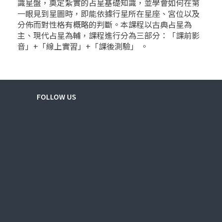
識星盤，奠定紮實的占星基礎知識，並學會如何在第
一眼見到星圖時，即能依據行星所在星座、宮位以及
分佈而對性格有概略的判斷。本課程以古典占星為
主、現代占星為輔，課程進行分為三部分：「課前影
音」+「線上實習」+「課後測驗」 。
FOLLOW US