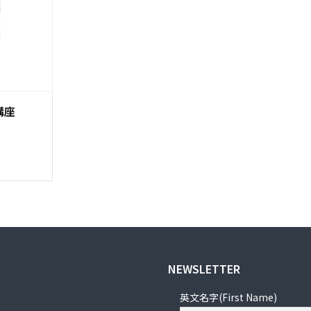
講座
此
產
品
有
多
種
款
NEWSLETTER
式。
英文名字(First Name)
可