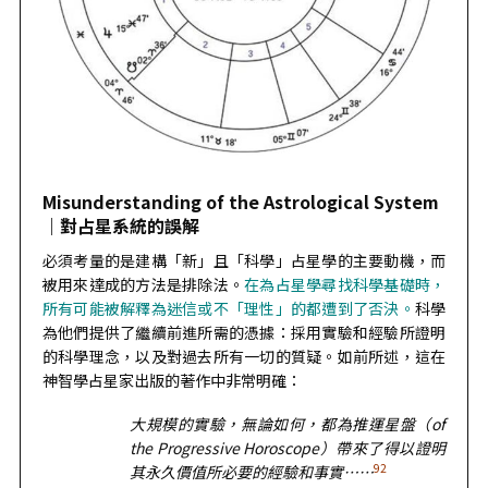
Misunderstanding of the Astrological System
｜對占星系統的誤解
必須考量的是建構「新」且「科學」占星學的主要動機，而
被用來達成的方法是排除法。
在為占星學尋找科學基礎時，
所有可能被解釋為迷信或不「理性」的都遭到了否決。
科學
為他們提供了繼續前進所需的憑據：採用實驗和經驗所證明
的科學理念，以及對過去所有一切的質疑。如前所述，這在
神智學占星家出版的著作中非常明確：
大規模的實驗，無論如何，都為推運星盤（of
the Progressive Horoscope）帶來了得以證明
92
其永久價值所必要的經驗和事實……