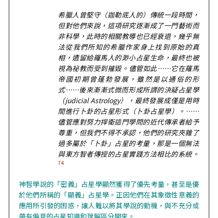
希臘人曾堅守（迦勒底人的）傳統一段時間，
但對他們來說，這項研究逐漸成了一門藝術而
非科學，此時的相關教導也已經衰退，幾乎無
法從我們所知的希臘作家身上找到原始的真
相，遺留給羅馬人的渺小占星生命，最終也被
視為祕教而受到摧毀。儘管如此……它在羅馬
帝國初期曾蓬勃發展，雖然是以通俗的形
式……後來漸漸式微而形成所謂的決疑占星學
（judicial Astrology），最終發展成僅是用時
間進行卜卦的占星形式（卜卦占星學）。……
儘管應對努力捍衛這門學問的近代傳承者給予
尊重，但我們不得不承認，他們的研究夾雜了
過多屬於「卜卦」占星的考量，那是一個無法
與東方智者傳授的占星實踐方法相比的系統。
74
神智學說的「密義」占星學顯然獲得了優先考量，甚至是優
於他們所稱的「顯義」占星學。正因他們在其象徵性意義的
應用所引發的困惑，讓人難以將其學說的動機，與不充分或
帶有偏見的占星知識和理解區分開來。