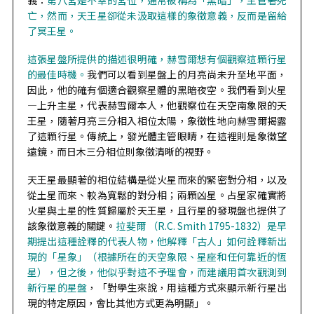
義：
第八宮是不幸的宮位，通常被稱為「黑暗」，主管著死
亡，然而，天王星卻從未汲取這樣的象徵意義，反而是留給
了冥王星。
這張星盤所提供的描述很明確，赫雪爾想有個觀察這顆行星
的最佳時機。
我們可以看到星盤上的月亮尚未升至地平面，
因此，他的確有個適合觀察星體的黑暗夜空。我們看到火星
—上升主星，代表赫雪爾本人，他觀察位在天空南象限的天
王星，隨著月亮三分相入相位太陽，象徵性地向赫雪爾揭露
了這顆行星。傳統上，發光體主管眼睛，在這裡則是象徵望
遠鏡，而日木三分相位則象徵清晰的視野。
天王星最顯著的相位結構是從火星而來的緊密對分相，以及
從土星而來、較為寬鬆的對分相；兩顆凶星。占星家確實將
火星與土星的性質歸屬於天王星，且行星的發現盤也提供了
該象徵意義的關鍵。
拉斐爾 （R.C. Smith 1795-1832）是早
期提出這種詮釋的代表人物，他解釋「古人」如何詮釋新出
現的「星象」（根據所在的天空象限、星座和任何靠近的恆
星），但之後，他似乎對這不予理會，而建議用首次觀測到
新行星的星盤
，「對學生來說，用這種方式來顯示新行星出
現的特定原因，會比其他方式更為明顯」。