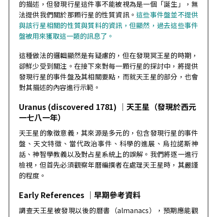
的描述，但發現行星這件事不能被視為是一個「誕生」，無
法提供我們關於那顆行星的性質資訊。
這些事件盤並不提供
與該行星相關的性質與質料的資訊，但顯然，過去這些事件
盤被用來獲取這一類的訊息了。
這種做法的邏輯顯然是有疑慮的，但在發現冥王星的時期，
卻鮮少受到關注。在接下來對每一顆行星的探討中，將提供
發現行星的事件盤及其相關要點，而就天王星的部分，也會
對其描述的內容進行示範。
Uranus (discovered 1781) ｜天王星（發現於西元
一七八一年）
天王星的象徵意義，其來源是多元的，包含發現行星的事件
盤、天文特徵、當代政治事件、科學的進展、烏拉諾斯神
話、神智學教義以及對占星系統上的誤解。我們將逐一進行
檢視，但首先必須觀察年曆編撰者在處理天王星時，其嚴謹
的程度。
Early References ｜早期參考資料
調查天王星被發現以後的曆書（almanacs），預期應能觀