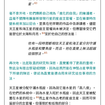
83
星。
毫不意外地，他們應將自己視為「進化的自我」的擁護者，
且毫不猶豫地擴展新發現行星的星座主管權，並在需要時改
變系統來加以迎合。
里奧在他早期的作品中告訴讀者，儘管
天王星和海王星的星座主管權尚未被決定，但應當接受它們
84
是替位於太陽和月亮。
至於他自己的想法是：
他有一段時間都相信天王星和海王星分別守護
水瓶座和雙魚座，而且，他在直覺上無法超越
85
這個想法。
再次地，比起耿直的研究和深思，直覺獲得了更高的重視。
對此沒有提出懷疑或問題，因為這既然是在神智占星學背景
下所做的陳述，便認為直覺是適合用來研究這些事項的方
法。
天王星被分配守護水瓶座，因為說它是水星的「高八度」。
在他們的系統中，因為水星入旺於水瓶座，因此天王星被配
86
置在水星的旺位。
而土星作為古老的星座主星，因而可保
留部分的主管權，但僅限於較低階的部分：