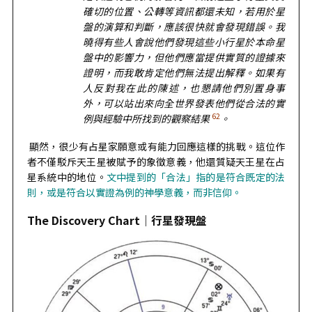
確切的位置、公轉等資訊都還未知，若用於星
盤的演算和判斷，應該很快就會發現錯誤。我
曉得有些人會說他們發現這些小行星於本命星
盤中的影響力，但他們應當提供實質的證據來
證明，而我敢肯定他們無法提出解釋。如果有
人反對我在此的陳述，也懇請他們別置身事
外，可以站出來向全世界發表他們從合法的實
62
例與經驗中所找到的觀察結果
。
顯然，很少有占星家願意或有能力回應這樣的挑戰。這位作
者不僅駁斥天王星被賦予的象徵意義，他還質疑天王星在占
星系統中的地位。
文中提到的「合法」指的是符合既定的法
則，或是符合以實證為例的神學意義，而非信仰。
The Discovery Chart｜行星發現盤