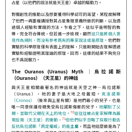
占星（以他們的說法就是天王星）卓越的驅動力。
對獨創性的推動以及想要獲得科學認可的渴望，
某程度解釋
了他們一再重複講授對其占星象徵意義所做的判斷，以及透
過個人經驗和實踐的方法。
乍看之下，這似乎是明智的教
導，完全符合傳統，但若進一步檢視，顯然
這只是將個人意
見作為規則，而沒有參考既有的專家說法或是原理。
他們對
實驗的科學原理僅有表面上的理解，
只是剛開始去理解透過
實驗和經驗證明其理論的原理，因而，這樣的結果不夠充分
也不具說服力。
The Ouranos (Uranus) Myth
｜
烏拉諾斯
（Ouranos）（天王星）的神話
與天王星相關最著名的神話就是天空之神—烏拉諾斯
（Uranus），祂的妻子是大地之母蓋婭。
克洛諾斯
（Cronos）
（後來與土星有關）是祂們最小的兒子，也是
唯一同意保護母親免受烏拉諾斯傷害的兒子，
祂閹割了父
70
親，並取代父親在天上的地位。
這往往被占星家解釋為展
71
現反叛（天王星）的衝動，
但他們似乎忽略了採取行動去
反抗烏拉諾斯「既定權威」的是
土星
，而且祂這麼做是為了