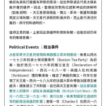
被認為具有打破舊有界限的意涵，這些界限過去代表太陽系
最外層的邊界。因此，當連結到對烏拉諾斯神話的誤解時
（如後說明），天王星便與叛亂、獨立、革命、動盪和推翻
既定立場有關。天王星代表新的和進步的，而土星代表任何
舊的、保守的和過時的。
值得注意的是，土星因此與邊界和限制有關，這是目前仍保
有的象徵意義。
Political Events ｜政治事件
占星家將天王星的發現與美國獨立革命相連結，
後者以西元
一七七三年的波士頓茶黨事件（Boston Tea Party）為前
奏，始於西元一七七六年的獨立宣言（Declaration of
Independence）。西元一七八一年，英國人在約克鎮
（Yorktown）遭到擊潰後，確定了美國的獨立，同年也發
現了天王星。西元一七八九年的法國大革命導致法國君主被
處決，隨後建立了共和國，這也與天王星有關。
這些都是震
驚世人的事件，卻從未與英國內戰（British Civil Wars，西
元一六四二至一六五一年）進行比較，後者對國家也造成同
等的創傷及長遠的影響
；查理一世（Charles I）在西元一六