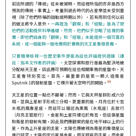
前述所謂的「傳統」從未被揭明，而這裡所指的亦非是西方
預測的傳統。事實上，考量到過去時代的占星學並未受到重
視（除了他們所稱的迦勒底時期以外），若有用到任何以前
的做法將令人意外。
一再提及「觀察」和「經驗」是為了替
他們的活動提供科學基礎，然而，他們似乎忽略了這樣的事
實，即他們自身的「觀察」和「經驗」未能提供一個可靠的
系統，或一個能夠一致地應用於實務的天王星象徵意義。
只要簡單檢視一些歷史事件便能為這些評論提供證據（譯
註：指本文作者的評論）。
太空探索和旅行是最為堅決地被
分配給天王星，因此應可預期在這些相關事務的星盤中，天
王星會特別突出。首先，最重要的是第一顆人造衛星
89
Sputnik 1的發射星盤，它標示著太空時代的開始。
天王星的位置一點也不顯著；然而，它與天秤星群形成六分
相，並與土星射手形成三分相。更重要的是，月亮位於七宮
水瓶的風象星座，而這可以描述為乘風（水瓶座）去旅行
（月亮主管旅行）。金星和土星同樣位於角宮，但這張星盤
和衛星的發射有關，因此我們應觀察的是在地平線以上的行
星。作為上升星座的主星，太陽也應被視為衛星的象徵星以
進行研究。太陽的定位星是金星，即天秤座的主星，而金星