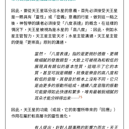
因此，要從天王星區分出水星的意義，首先必須接受天王星
是一顆具有「靈性」或「密義」意義的行星，做到這一點之
後，神智學的讀者必須接受「八度表達」的概念。在這樣的
情況下，天王星被視為是水星的「高八度」：因此，例如水
星主管智力，天王星主管天才；水星主管溝通，天王星主管
的便是「更崇高」原則的溝通。
當然，「八度表達」指的是更微妙透徹、更精
緻細膩的發散類型，大致上可被視為和較低的
展現具有類似的基本性質，這暗示了它的本
質，甚至可說是精髓，就像是樂音的高八度和
較低的音階，其發音於根本上沒有不同，它只
是由更多的振動所組成。連續八度音階的振動
可能變得如此快速和繁多，唯有最敏銳細膩的
75
耳朵才能分辨得出來……
因此，天王星的功能（或說，它的影響所帶來的「回應」）
作用在屬於較高層次的靈性進化。
有人提出，針對人類事務的影響力而言，天王