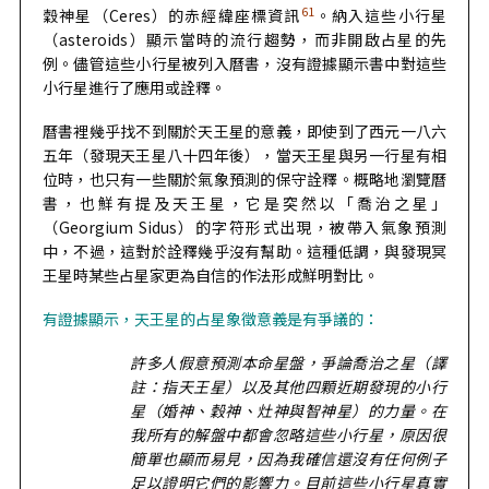
61
穀神星（Ceres）的赤經緯座標資訊
。納入這些小行星
（asteroids）顯示當時的流行趨勢，而非開啟占星的先
例。儘管這些小行星被列入曆書，沒有證據顯示書中對這些
小行星進行了應用或詮釋。
曆書裡幾乎找不到關於天王星的意義，即使到了西元一八六
五年（發現天王星八十四年後），當天王星與另一行星有相
位時，也只有一些關於氣象預測的保守詮釋。概略地瀏覽曆
書，也鮮有提及天王星，它是突然以「喬治之星」
（Georgium Sidus）的字符形式出現，被帶入氣象預測
中，不過，這對於詮釋幾乎沒有幫助。這種低調，與發現冥
王星時某些占星家更為自信的作法形成鮮明對比。
有證據顯示，天王星的占星象徵意義是有爭議的：
許多人假意預測本命星盤，爭論喬治之星（譯
註：指天王星）以及其他四顆近期發現的小行
星（婚神、穀神、灶神與智神星）的力量。在
我所有的解盤中都會忽略這些小行星，原因很
簡單也顯而易見，因為我確信還沒有任何例子
足以證明它們的影響力。目前這些小行星真實