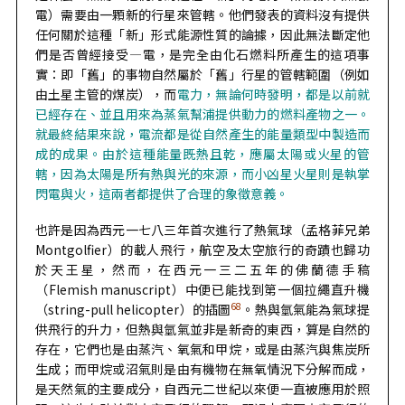
電）需要由一顆新的行星來管轄。他們發表的資料沒有提供
任何關於這種「新」形式能源性質的論據，因此無法斷定他
們是否曾經接受—電，是完全由化石燃料所產生的這項事
實：即「舊」的事物自然屬於「舊」行星的管轄範圍（例如
由土星主管的煤炭），而
電力，無論何時發明，都是以前就
已經存在、並且用來為蒸氣幫浦提供動力的燃料產物之一。
就最終結果來說，電流都是從自然產生的能量類型中製造而
成的成果。由於這種能量既熱且乾，應屬太陽或火星的管
轄，因為太陽是所有熱與光的來源，而小凶星火星則是執掌
閃電與火，這兩者都提供了合理的象徵意義。
也許是因為西元一七八三年首次進行了熱氣球（孟格菲兄弟
Montgolfier）的載人飛行，航空及太空旅行的奇蹟也歸功
於天王星，然而，在西元一三二五年的佛蘭德手稿
（Flemish manuscript）中便已能找到第一個拉繩直升機
68
（string-pull helicopter）的插圖
。熱與氫氣能為氣球提
供飛行的升力，但熱與氫氣並非是新奇的東西，算是自然的
存在，它們也是由蒸汽、氧氣和甲烷，或是由蒸汽與焦炭所
生成；而甲烷或沼氣則是由有機物在無氧情況下分解而成，
是天然氣的主要成分，自西元二世紀以來便一直被應用於照