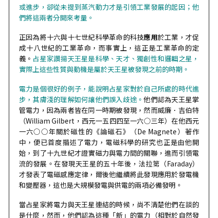
或進步，卻從未提到蒸汽動力才是引領工業發展的起因；他
們將這兩者分開來考量。
正因為將十六與十七世紀科學革命的科技
應用
於工業，才促
成十八世紀的工業革命，而事實上，這正是工業革命的定
義。
占星家讚揚天王星是科學、天才、獨創性和邏輯之星，
實際上這些性質與動機是屬於天王星被發現之前的時期。
電力是個很好的例子，能說明占星家對於自己所處的時代進
步，其膚淺的理解如何讓他們誤入歧途。
他們認為天王星掌
管電力，因為兩者皆在同一時期被發現，然而威廉．吉伯特
（William Gilbert，西元一五四四至一六○三年）在他西元
一六○○年關於磁性的《論磁石》（De Magnete）著作
中，便已首度描述了電力，電磁科學的研究也正是由他開
始，到了十九世紀才證實磁力與電力間的關聯，進而引領電
流的發展。在發現天王星的五十年後，法拉第（Faraday）
才發表了電磁感應定律，爾後他繼續將此發現應用於發電機
和變壓器，這也是大規模發電與供電的兩項必備發明。
當占星家將電力與天王星連結的時候，尚不清楚他們在談的
是什麼，然而，他們認為這種「新」的電力（相對於自然發