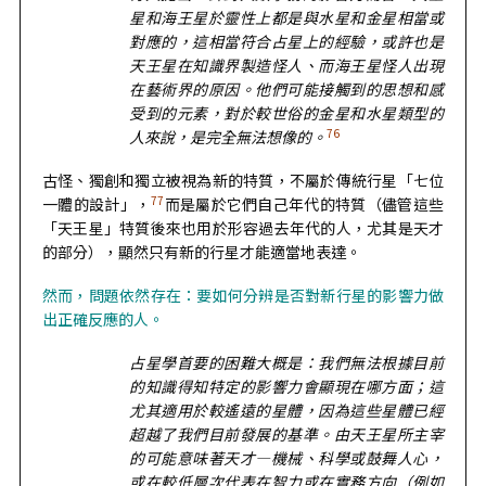
星和海王星於靈性上都是與水星和金星相當或
對應的，這相當符合占星上的經驗，或許也是
天王星在知識界製造怪人、而海王星怪人出現
在藝術界的原因。他們可能接觸到的思想和感
受到的元素，對於較世俗的金星和水星類型的
76
人來說，是完全無法想像的。
古怪、獨創和獨立被視為新的特質，不屬於傳統行星「七位
77
一體的設計」，
而是屬於它們自己年代的特質（儘管這些
「天王星」特質後來也用於形容過去年代的人，尤其是天才
的部分），顯然只有新的行星才能適當地表達。
然而，問題依然存在：要如何分辨是否對新行星的影響力做
出正確反應的人。
占星學首要的困難大概是：我們無法根據目前
的知識得知特定的影響力會顯現在哪方面；這
尤其適用於較遙遠的星體，因為這些星體已經
超越了我們目前發展的基準。由天王星所主宰
的可能意味著天才—機械、科學或鼓舞人心，
或在較低層次代表在智力或在實務方向（例如