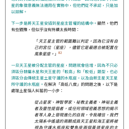
星的象徵意義無法運用在實務中，但他們從不承認，只是加
以辯解。
下一步是將天王星安插到星座主管權的結構中。
顯然，他們
有些猶豫，但似乎沒有持續太長時間：
「
天王星主管的範圍難以判定，因為它沒有自
己的宮位（星座），儘管它是最適合被配置在
82
風象星座。
」
一旦天王星被分配主管的星座，問題就會倍增，因為不只必
須區分隸屬水星和天王星的「較高」和「較低」類型，也必
須區分由傳統主星土星守護的水瓶座，以及由新主星天王星
所守護的水瓶座。
在
解決「高低八度」的問題之後，以下是
處理土星惱人糾葛的一小步：
從占星家、神智學家、祕教主義者、神祕主義
者及靈性提倡者，或任何領域密義思想的揭示
者等人身上發現進化的自我，令我確信，我們
太陽系中遙遠的兩顆成員天王星和海王星將被
視為守護水瓶座和雙魚座兩個黃道星座的主