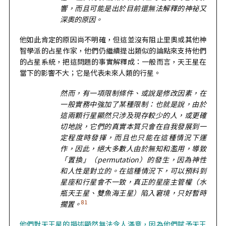
響，而且可能是出於目前還無法解釋的神祕又
深奧的原因。
他如此肯定的原因尚不明確，但這並沒有阻止里奧或其他神
智學派的占星作家，他們仍繼續提出類似的論點來支持他們
的占星系統，把這問題的事實解釋成：一般而言，天王星在
當下的影響不大；它是代表未來人類的行星。
然而，有一項限制條件、或說是修改因素，在
一般實務中強加了某種限制：也就是說，由於
這兩顆行星顯然只涉及現存較少的人，或更確
切地說，它們的真實本質只會在自我發展到一
定程度時發揮，而且也只能在這種情況下運
作，因此，絕大多數人由於無知和濫用，導致
「置換」（permutation）的發生，因為神性
和人性是對立的。在這種情況下，可以預料到
星座和行星會不一致，真正的星座主管權（水
瓶天王星、雙魚海王星）陷入窘境，只好暫時
81
擱置。
他們對天王星的描述顯然無法令人滿意，因為他們賦予天王