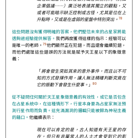
企業倡議……）廣泛地表達其獨立的觀點，又
或者可能暗示缺乏控制或古怪，尤其是位在上
78
升點時，又或是在虛弱的星盤中特別突出。
這些問題沒有獲得明確的答案，他們堅信未來的占星家將能
透夠過經驗提供解答。
我們再度獲得這樣的指示：經驗可以
79
是唯一的老師。
他們顯然正在犯錯，而且還會繼續犯錯，
而他們處理這些錯誤的方法就是賦予天王星以下的象徵意
義：
「
將會發生突如其來的意外事件，而且以不可
知的方式發揮作用，讓人無法精確判斷究竟在
80
它的振動下會發生什麼事。
」
從不疑問任何關於天王星象徵意義的有效性，或它是否包含
在占星系統中，在這種情形下，行星本身要為占星家無法預
測行星作用而負責。這充滿漏洞的邏輯只能被歸為神秘主義
的藉口。
他繼續表示：
現在可以肯定的是，古人知道有天王星的存
在，但只有非屬常人的人士才會受到它的影