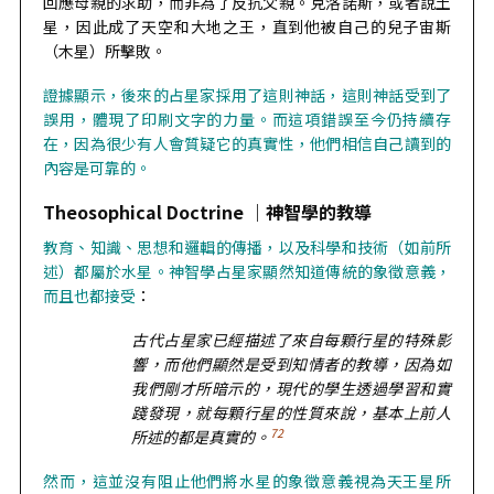
回應母親的求助，而非為了反抗父親。克洛諾斯，或者說土
星，因此成了天空和大地之王，直到他被自己的兒子宙斯
（木星）所擊敗。
證據顯示，後來的占星家採用了這則神話，這則神話受到了
誤用，體現了印刷文字的力量。而這項錯誤至今仍持續存
在，因為很少有人會質疑它的真實性，他們相信自己讀到的
內容是可靠的。
Theosophical Doctrine ｜神智學的教導
教育、知識、思想和邏輯的傳播，以及科學和技術（如前所
述）都屬於水星。神智學占星家顯然知道傳統的象徵意義，
而且也都接受
：
古代占星家已經描述了來自每顆行星的特殊影
響，而他們顯然是受到知情者的教導，因為如
我們剛才所暗示的，現代的學生透過學習和實
踐發現，就每顆行星的性質來說，基本上前人
72
所述的都是真實的。
然而，這並沒有阻止他們將水星的象徵意義視為天王星所