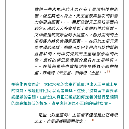
雖然一些水瓶座的人仍存有土星限制性的影
響，但在其他人身上，天王星較高層次的影響
力則更為顯著。……而那些對天王星較高面向
較無反應的人大多會受到土星限制性的影響。
又即使是較高類型的水瓶座人，部分面向的土
星影響力將仍會相當顯著……在仍以土星元素
為主導的領域，動機可能完全是出自於物質的
且自私的，而即使受到天王星理想原則的啟
發，最好的情況是實際的且具有土星特質。
……在這個星座中會找到許多極為不同的類
87
型：非傳統（天王星）和傳統（土星）。
視進化程度而定，太陽水瓶的命主可能展現出天王星或土星
的特質，或是他們也可以兩者兼具。這幾乎沒有留下需要承
認錯誤的空間，由於沒人真正知道該如何定義與新行星相關
的較高和較低的類型，占星家無須為不正確的描述負責。
「這些
（對星座的）主管權不僅是建立在傳統
88
之上，也是根據觀察而奠定；
」