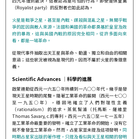
四九年遭到處決，這被認為是可怕的行為，即使是保皇黨
（Royalist party）的反對者也如此認為。
火星是戰爭之星，甚至是內戰、謀殺與混亂之星，無關乎戰
爭的起因與敵人來源。法國和美國的革命都奠基於皇室及政
府的暴政，這與英國內戰的原因完全相同，從許多面向來
看，都是一場革命。
從現代事件抽取出天王星與革命、動盪、獨立和自由的相關
意涵；這些狀況被視為是現代的，因而不屬於火星的象徵意
義。
Scientific Advances ｜科學的進展
啟蒙運動從西元一六五○年持續到一八○○年代，幾乎是發
現天王星時期的尾聲。隨著工業革命的展開（西元一七○○
至一九五○年），穩固地確立了人們對理性主義
（rationalism）的追求。
蒸氣幫浦
（托馬斯．薩維里
Thomas Savary, c.的專利，西元一六五○至一七一五年）
是工業革命最重要的發明，確立了工業革命的開始，沒有它
就不會發生工業革命，然而，占星家並未提及這項發明。
同
時期占星家出版的著作裡，只提及看似與天王星相關的發明