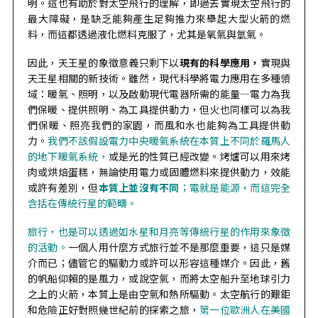
明。這也有助於對太空飛行的理解，即過去實現太空飛行的
最大障礙，是缺乏能夠產生足夠推力來舉起大型火箭的燃
料，而這都透過液化燃料克服了，尤其是氧氣與氫氣。
因此，天王星的象徵意義只剩下以
現有的科學應用，
實現與
天王星相關的新技術。雖然，現代科學將電力應用在多種領
域：暖氣、照明，以及啟動現代電器所需的能量—電力為我
們保暖、提供照明、為工具提供動力，但火也同樣可以為我
們保暖、照亮我們的家園，而風和水也能夠為工具提供動
力。
我們不該假設電力中央暖氣系統在本質上不同於羅馬人
的地下暖氣系統，
或是光的性質已經改變。
烤爐可以用來烤
肉或烘焙蛋糕，無論使用電力或固體燃料來提供動力，效能
或許有差別，但
本質上並沒有不同
；電就是能源，而這完全
含括在傳統行星的範疇。
旅行，也是可以透過如水星和月亮等傳統行星的作用來象徵
的活動。
一個人用什麼方式旅行並不是那麼重要，這只是媒
介而已；儘管它的驅動力或許可以形容這種媒介。因此，舊
的帆船仰賴的是風力，或說空氣，而將太空船升至地球引力
之上的火箭，本質上是由空氣和熱所驅動。太空航行的艱鉅
和危險正好對照幾世紀前的探索之旅，
第一位歐洲人在美國