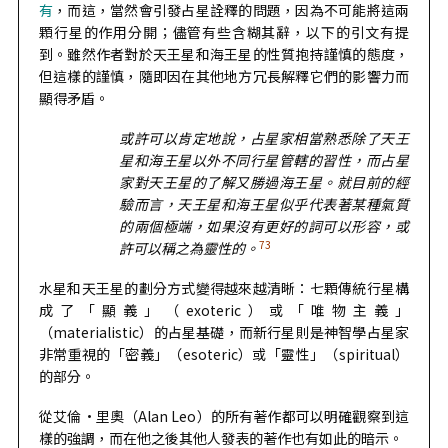
有
，而這，當然會引發占星詮釋的問題，因為不可能將這兩
顆行星的作用分開；儘管有些含糊其辭，以下的引文有提
到。雖然作者對於天王星和海王星的性質抱持謹慎的態度，
但這樣的謹慎，隨即因在其他地方冗長解釋它們的影響力而
顯得矛盾。
或許可以肯定地說，占星家相當熟悉除了天王
星和海王星以外不同行星管轄的習性，而占星
家對天王星的了解又勝過海王星。就目前的經
驗而言，天王星和海王星似乎代表著某種氣質
的兩個極端，如果沒有更好的詞可以形容，或
73
許可以稱之為靈性的。
水星和天王星的劃分方式變得越來越清晰：七顆傳統行星構
成了「顯義」（exoteric）或「唯物主義」
（materialistic）的占星基礎，而新行星則是神智學占星家
非常重視的「密義」（esoteric）或「靈性」（spiritual）
的部分。
從艾倫·里奧（Alan Leo）的所有著作都可以明確觀察到這
樣的強調，而在他之後其他人發表的著作也有如此的暗示。