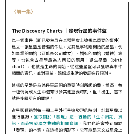
〈前一集〉
The Discovery Charts ｜發現行星的事件盤
為一個事件（即已發生且在某種程度上被視為重要的事件）
建立一張星盤是普遍的作法，尤其是事物剛開始的星盤，例
如事業的開始（可能是公司成立）、婚姻的開始（婚禮）等
等，也包含占星學最為人所知的應用：誕生星盤（birth
chart），也就是生命的開始。從這些星盤可以獲取與事件
相關的資訊，並對事業、婚姻或生活的發展進行預測。
這樣的星盤是為某件事展開的重要時刻所起的盤，當然，每
一種情況或人生中還有很多其他重要時刻，但「出生」當下
就是後續所有的關鍵。
占星家透過對每一顆土星外行星被發現的時刻，計算星盤以
進行推敲，
獲取關於「發現」這一
行動
的「生命周期」資
訊，而非被發現之
物體
的相關資訊。
我們也許會找到關於
「發現」的本質，在這樣的情形下，它可能是天文或星象上