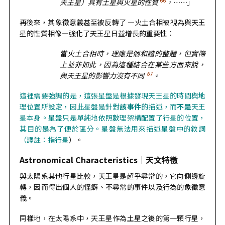
66
天王星）具有土星與火星的性質
，……
」
再後來，其象徵意義甚至被反轉了 —火土合相被視為與天王
星的性質相像—強化了天王星日益增長的重要性：
當火土合相時，理應是個和諧的整體，但實際
上並非如此，因為這種結合在某些方面來說，
67
與天王星的影響力沒有不同
。
這裡需要強調的是，這張星盤是根據發現天王星的時間與地
理位置所設定，因此星盤是針對
該事件
的描述，而
不是
天王
星本身。星盤只是單純地依照數理架構配置了行星的位置，
其目的是為了便於區分。星盤無法用來描述星盤中的敘詞
（譯註：指行星
）。
Astronomical Characteristics｜天文特徵
與太陽系其他行星比較，天王星是超乎尋常的，它向側邊旋
轉，因而得出個人的怪癖、不尋常的事件以及行為的象徵意
義。
同樣地，在太陽系中，天王星作為土星之後的第一顆行星，