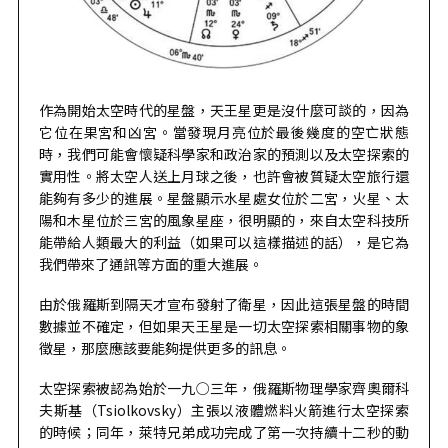
作為開始太空時代的星盤，天王星更是沒什麼可談的，因為
它位在果宮和凶宮。當發現月亮位於最後幾度的空亡狀態
時，我們可能會懷疑科學家和政治家的預測以及太空探索的
實用性。將太空人送上月球之後，也許會被質疑太空旅行還
能夠有多少的進展。星盤顯示水星處女位於二宮，火星、太
陽和木星位於三宮的風象星座，很明顯的，來自太空科技所
能帶給人類最大的利益（如果可以這樣描述的話），是它為
我們帶來了通訊等方面的重大進展。
由於俄羅斯到隔天才宣布發射了衛星，因此這張星盤的時間
數據並不確定，但如果天王星是一切太空探索相關事物的象
徵星，那麼應該要能夠提供更多的訊息。
太空探索被認為始於一九○三年，俄羅斯物理學家齊奧爾科
夫斯基（Tsiolkovsky）主張以液體燃料火箭進行太空探索
的時候；同年，萊特兄弟成功完成了第一次持續十二秒的動