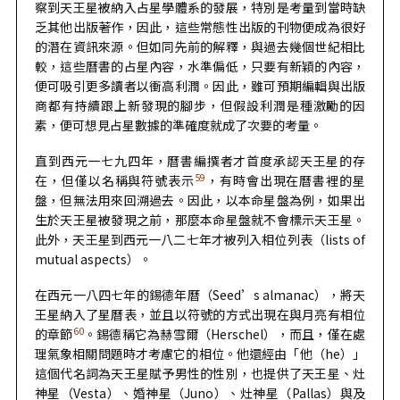
察到天王星被納入占星學體系的發展，特別是考量到當時缺
乏其他出版著作，因此，這些常態性出版的刊物便成為很好
的潛在資訊來源。但如同先前的解釋，與過去幾個世紀相比
較，這些曆書的占星內容，水準偏低，只要有新穎的內容，
便可吸引更多讀者以衝高利潤。因此，雖可預期編輯與出版
商都有持續跟上新發現的腳步，但假設利潤是種激勵的因
素，便可想見占星數據的準確度就成了次要的考量。
直到西元一七九四年，曆書編撰者才首度承認天王星的存
59
在，但僅以名稱與符號表示
，有時會出現在曆書裡的星
盤，但無法用來回溯過去。因此，以本命星盤為例，如果出
生於天王星被發現之前，那麼本命星盤就不會標示天王星。
此外，天王星到西元一八二七年才被列入相位列表（lists of
mutual aspects）。
在西元一八四七年的錫德年曆（Seed’s almanac），將天
王星納入了星曆表，並且以符號的方式出現在與月亮有相位
60
的章節
。錫德稱它為赫雪爾（Herschel），而且，僅在處
理氣象相關問題時才考慮它的相位。他還經由「他（he）」
這個代名詞為天王星賦予男性的性別，也提供了天王星、灶
神星（Vesta）、婚神星（Juno）、灶神星（Pallas）與及