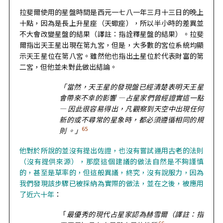
拉斐爾使用的星盤時間是西元一七八一年三月十三日的晚上
十點，因為是長上升星座（天蠍座），所以半小時的差異並
不大會改變星盤的結果（譯註：指詮釋星盤的結果）。拉斐
爾指出天王星出現在第九宮，但是，大多數的宮位系統均顯
示天王星位在第八宮。雖然他也指出土星位於代表財富的第
二宮，但他並未對此做出結論。
「當然，天王星的發現盤已經清楚表明天王星
會帶來不幸的影響 —占星家們曾經證實這一點
— 因此很容易得出，凡觀察到天空中出現任何
新的或不尋常的星象時，都必須遵循相同的規
65
則 。」
他對於所說的並沒有提出佐證，也沒有嘗試運用古老的法則
（沒有提供來源），那麼這個建議的做法自然是不夠謹慎
的，甚至是草率的，但這般異議，終究，沒有說服力，因為
我們發現該步驟已被採納為實際的做法，並在之後，被應用
了近六十年
：
「
最優秀的現代占星家認為赫雪爾（譯註：指