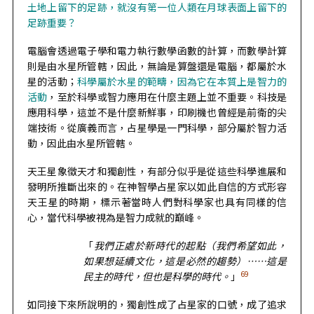
土地上留下的足跡，就沒有第一位人類在月球表面上留下的
足跡重要？
電腦會透過電子學和電力執行數學函數的計算，而數學計算
則是由水星所管轄，因此，無論是算盤還是電腦，都屬於水
星的活動；
科學屬於水星的範疇，因為它在本質上是智力的
活動
，至於科學或智力應用在什麼主題上並不重要。科技是
應用科學，這並不是什麼新鮮事，印刷機也曾經是前衛的尖
端技術。從廣義而言，占星學是一門科學，部分屬於智力活
動，因此由水星所管轄。
天王星象徵天才和獨創性，有部分似乎是從這些科學進展和
發明所推斷出來的。在神智學占星家以如此自信的方式形容
天王星的時期，標示著當時人們對科學家也具有同樣的信
心，當代科學被視為是智力成就的巔峰。
「
我們正處於新時代的起點（我們希望如此，
如果想延續文化，這是必然的趨勢）……這是
69
民主的時代，但也是科學的時代。
」
如同接下來所說明的，獨創性成了占星家的口號，成了追求