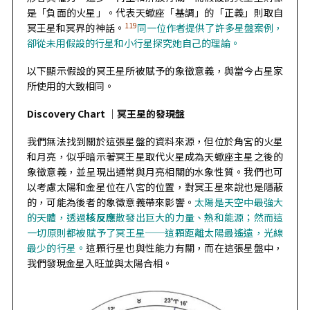
是「負面的火星」。代表天蠍座「基調」的「正義」則取自
119
冥王星和冥界的神話。
同一位作者提供了許多星盤案例，
卻從未用假設的行星和小行星探究她自己的理論。
以下顯示假設的冥王星所被賦予的象徵意義，與當今占星家
所使用的大致相同。
Discovery Chart ｜
冥王星的發現盤
我們無法找到關於這張星盤的資料來源，但位於角宮的火星
和月亮，似乎暗示著冥王星取代火星成為天蠍座主星之後的
象徵意義，並呈現出通常與月亮相關的水象性質。我們也可
以考慮太陽和金星位在八宮的位置，對冥王星來說也是隱蔽
的，可能為後者的象徵意義帶來影響。
太陽是天空中最強大
的天體，透過
核反應
散發出巨大的力量、熱和能源；然而這
一切原則都被賦予了冥王星──這顆距離太陽最遙遠，光線
最少的行星。
這顆行星也與性能力有關，而在這張星盤中，
我們發現金星入旺並與太陽合相。