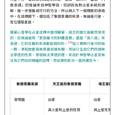
度表達」的理論來自神智學說，但卻因為對占星系統的誤
解，進一步發展成可行的方法，所以納入下一個標題的表格
中。在該標題下，還包括了象徵意義的來源，無論是行星、
宮位還是星座。
隨著心理學在占星詮釋中變得顯著，語言的變化是顯而易見
的，但無論是用「更高層次的群體直覺」還是「高八度」來
130
表達，它的含義和來源都是相同的。
這三顆新行星中的每
一顆，某程度都與無意識思維有關，而這衍生自它們所謂無
法穿透的性質。那個無法穿透的梗，來自於神智學占星家無
法為它們找到精確的詮釋，而這樣的狀況一直持續至今。
象徵意義來源
天王星的象徵意義
海王星的
發現盤
凶星
凶星
具火星和土星的性質
具土星性質