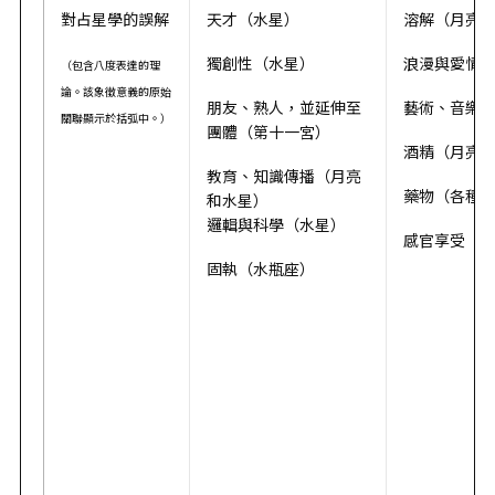
對占星學的誤解
天才（水星）
溶解（月亮
獨創性（水星）
浪漫與愛情
（包含八度表達的理
論。該象徵意義的原始
朋友、熟人，並延伸至
藝術、音樂
關聯顯示於括弧中。）
團體（第十一宮）
酒精（月亮
教育、知識傳播（月亮
藥物（各種
和水星）
邏輯與科學（水星）
感官享受（
固執（水瓶座）