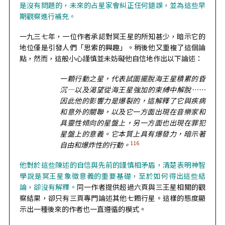
是沒有問題的，未來的占星家會糾正任何錯誤，並為這些早
期觀察進行補充。
一九三七年，一位作者承認對冥王星的所知甚少，暗示它的
地位僅是引發人們「思索的興趣」。稍後他又重複了這個論
點，然而，這般小心謹慎並未妨礙他自信地作出以下論述：
一顆行動之星，代表試圖擺脫海王星積累的昏
沉—以及渴望從海王星強加的束縛中解脫
……
因此他的影響力是爆裂的，這解釋了它與疾病
和意外的關聯，以及它一方面出現在音樂家和
具靈性傾向的星盤上，另一方面也出現在罪犯
星盤上的意義。它本質上具有爆發力，暗示著
116
自由和爆炸性的行動。
他對於這些陳述的自信與先前的謹慎相矛盾，清楚表明神智
學說是冥王星象徵意義的重要基礎，至於如何得出這些結
論，卻沒有解釋。
同一作者提供超過六頁與三王星相關的觀
察結果，卻只有三頁專門論述其他七顆行星。這樣的態度顯
示出一種後來的作者也一直遵循的模式。