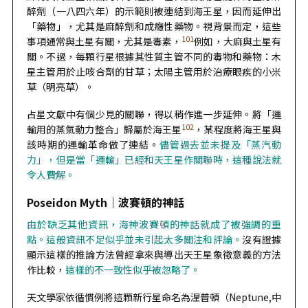
醉劑（一八四六年）的示範則被連結到海王星，因而延伸出
「藥物」，尤其是麻醉劑和成癮性藥物。視背景而定，這些
101
事項通常與土星有關，尤其是毒素，
例如，大麻與土星有
關。不過，每顆行星根據其性質主管不同的毒物和藥物：木
星主管用於止咳合劑的甘草；太陽主管用於治療眼疾的小米
草（明亮草）。
占星文獻中有個少見的關聯，得以稍作進一步延伸。將「運
102
輸用的蒸氣動力整合」歸屬於海王星
，某程度將海王星與
該時期的運輸革命做了連結。
儘管過去並未提及「蒸汽動
力」，但是當「運輸」已經和天王星作關聯時，這種說法就
令人費解。
Poseidon Myth｜
波賽頓的神話
由於缺乏其他資訊，海神波賽頓的神話就成了被強調的重
點。這般資訊不足似乎並未引起太多關注和評論。
沒有證據
顯示這樣的推論方法曾經拿來與導出天王星象徵意義的方法
作比較，
這樣的不一致性似乎被忽略了。
天文學家依循慣例將這顆新行星命名為涅普頓（Neptune,中