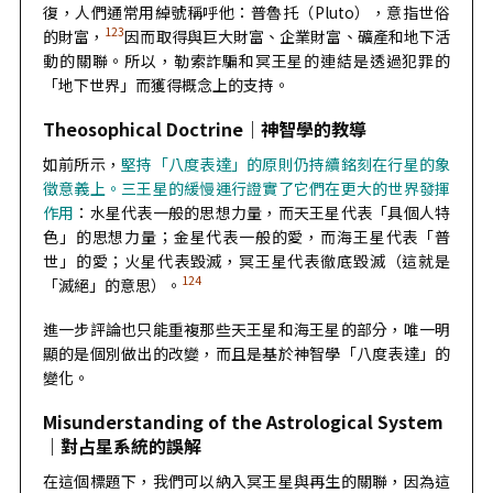
復，人們通常用綽號稱呼他：普魯托（Pluto），意指世俗
123
的財富，
因而取得與巨大財富、企業財富、礦產和地下活
動的關聯。所以，勒索詐騙和冥王星的連結是透過犯罪的
「地下世界」而獲得概念上的支持。
Theosophical Doctrine｜
神智學的教導
如前所示，
堅持「八度表達」的原則仍持續銘刻在行星的象
徵意義上。三王星的緩慢運行證實了它們在更大的世界發揮
作用
：水星代表一般的思想力量，而天王星代表「具個人特
色」的思想力量；金星代表一般的愛，而海王星代表「普
世」的愛；火星代表毀滅，冥王星代表徹底毀滅（這就是
124
「滅絕」的意思）。
進一步評論也只能重複那些天王星和海王星的部分，唯一明
顯的是個別做出的改變，而且是基於神智學「八度表達」的
變化。
Misunderstanding of the Astrological System
｜
對占星系統的誤解
在這個標題下，我們可以納入冥王星與再生的關聯，因為這