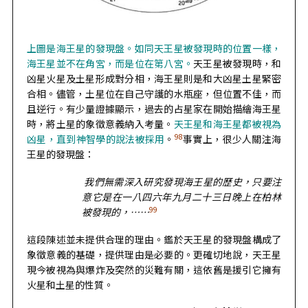
上圖是海王星的發現盤。如同天王星被發現時的位置一樣，
海王星並不在角宮，而是位在第八宮。
天王星被發現時，和
凶星火星及土星形成對分相，海王星則是和大凶星土星緊密
合相。儘管，土星位在自己守護的水瓶座，但位置不佳，而
且逆行。有少量證據顯示，過去的占星家在開始描繪海王星
時，將土星的象徵意義納入考量。
天王星和海王星都被視為
98
凶星，直到神智學的說法被採用
。
事實上，很少人關注海
王星的發現盤：
我們無需深入研究發現海王星的歷史，只要注
意它是在一八四六年九月二十三日晚上在柏林
99
被發現的，……
這段陳述並未提供合理的理由。鑑於天王星的發現盤構成了
象徵意義的基礎，提供理由是必要的。更確切地說，天王星
現今被視為與爆炸及突然的災難有關，這依舊是援引它擁有
火星和土星的性質。