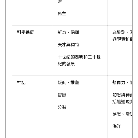
盪
民主
科學進展
新奇、偏離
麻醉劑，因
避現實和催
天才與獨特
十世紀的發明和二十世
紀的發展
神話
叛亂、推翻
想像力、情
冒險
幻想與神話
括逃避現實
分裂
夢想、嚮往
海洋