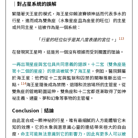
｜
對占星系統的誤解
緊隨著天王星的模式，海王星仰賴波賽頓神話而代表多水的
行星，進而成為雙魚座（水象星座且為金星的旺位）的主星
或共同主星。這被作為是一個系統：
113
「
行星的旺位似乎是其八度表達的宮位。
」
在發現冥王星時，這是另一個沒有根據而受到擱置的理論。
一再出現星座與宮位具共同意義的錯誤。十二宮（雙魚座是
第十二個的星座）的意涵被賦予了海王星
，例如，醫院歸屬
於海王星：他們從十二宮與監獄和囚禁的關聯推斷出這一
114
點。
海王星隨後成為禁閉、退隱和流放場所的主管星。從
雙魚座的管轄範圍延伸，雙魚座和十二宮都逐漸取得了如神
祕主義、通靈、夢和幻象等事物的主管權。
Conclusion｜
結論
由此混合成一顆神祕的行星，唯有最細膩的人方能體驗它未
知的效應。它的水象與潛意識心靈的連結帶來極大的自由
度，
命主可能無法意識到它的影響力，因此有更多人可以被