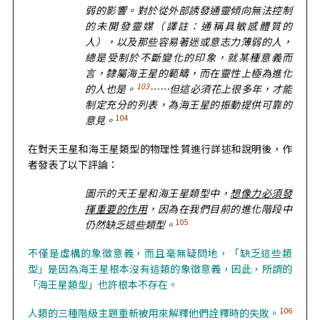
弱的影響。對於從外部誘發通靈傾向無法控制
的未開發靈媒（譯註：通稱具敏感體質的
人），以及那些容易著迷或意志力薄弱的人，
總是受制於不斷變化的印象，就某種意義而
言，隸屬海王星的範疇，而在靈性上極為進化
103
的人也是。
……但這必須花上很多年，才能
制定充分的列表，為海王星的振動提供可靠的
104
意見。
在對天王星和海王星類型的物理性質進行詳述和說明後，作
者發表了以下評論：
圖示的天王星和海王星類型中，
想像力必須發
揮重要的作用
，因為在我們目前的進化階段中
105
仍然缺乏這些類型。
不僅是虛構的象徵意義，而且毫無疑問地，「缺乏這些類
型」是因為海王星根本沒有這類的象徵意義，因此，所謂的
「海王星類型」也許根本不存在。
106
人類的三種階級主題重新被用來解釋他們詮釋時的失敗。