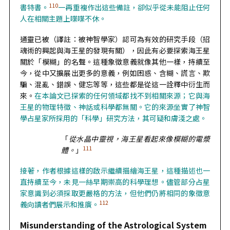
110
書特書。
一再重複作出這些備註，卻似乎從未能阻止任何
人在相關主題上喋喋不休。
通靈已被（譯註：被神智學家）認可為有效的研究手段（招
魂術的興起與海王星的發現有關），因此有必要探索海王星
關於「模糊」的名聲。這種象徵意義就像其他一樣，持續至
今，從中又擴展出更多的意義，例如困惑、含糊、謊言、欺
騙、混亂、錯誤、健忘等等，這些都是從這一詮釋中衍生而
來。
在本論文已探索的任何領域都找不到相關來源；它與海
王星的物理特徵、神話或科學都無關。它的來源坐實了神智
學占星家所採用的「科學」研究方法，其可疑和膚淺之處。
「
從水晶中靈視，海王星看起來像模糊的電漿
111
體。
」
接著，作者根據這樣的啟示繼續描繪海王星，這種描述也一
直持續至今，未見一絲早期崇高的科學理想。儘管部分占星
家意識到必須採取更嚴格的方法，但他們仍將相同的象徵意
112
義向讀者們展示和推廣。
Misunderstanding of the Astrological System