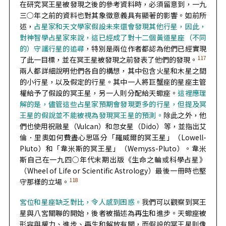
在研究冥王星被發現之後的參考資料時，必須留意到，一九
三○年之前的資料也對其象徵意義具有顯著的影響。如前所
述，
占星家和天文學家假設未來還會發現其他行星，因此，
對神智學占星家來說，這已經成了對十二個黃道星座（不同
的）守護行星的追尋
，特別是兩位作者都認為他們已經實現
117
了此一目標，並在冥王星被發現之前發表了他們的發現。
兩人都詳細說明他們各自的構想，其中包含火星和木星之間
的小行星，以及假定的行星。其中一人將巨蟹座的星座主管
權給予了假設的冥王星，另一人則分配給天蠍座。
這裡應理
解的是，儘管這些占星家預期會發現更多的行星，但提及冥
王星的假說並不能被視為發現冥王星的預測。
除此之外，他
們也使用祝融星（Vulcan）和忽女星（Dido）等，並指出艾
倫．里奧如何費盡心思區分「羅威爾的冥王星」（Lowell-
Pluto）和「韋米斯的冥王星」（Wemyss-Pluto）。韋米
斯自己在一九四○年代末期出版《生命之輪或科學占星》
（Wheel of Life or Scientific Astrology）最後一冊時也堅
118
守那樣的立場。
宮位和星座缺乏對比，令人感到困惑。
我們可以觀察到冥王
星與八宮關聯的開始，後者被描述為再生和進步。天蠍座被
形容與權力、進步、再生和解放有關，而假設的冥王星則像