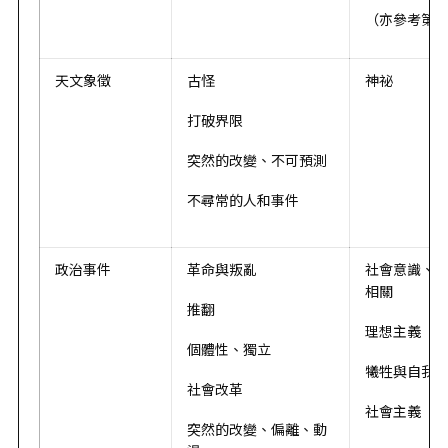
（亦參考第
天文象徵
古怪
神祕
打破界限
突然的改變、不可預測
不尋常的人和事件
政治事件
革命與叛亂
社會意識、
相關
推翻
理想主義
個體性、獨立
犧牲與自我
社會改革
社會主義
突然的改變、偏離、動