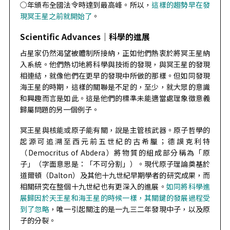
○年頒布全國法令時達到最高峰。所以，
這樣的趨勢早在發
現冥王星之前就開始了
。
Scientific Advances｜
科學的進展
占星家仍然渴望被體制所接納，正如他們熱衷於將冥王星納
入系統。他們熱切地將科學與技術的發現，與冥王星的發現
相連結，就像他們在更早的發現中所做的那樣。但如同發現
海王星的時期，這樣的關聯是不足的，至少，就大眾的意識
和興趣而言是如此。這是他們的標準未能適當處理象徵意義
歸屬問題的另一個例子。
冥王星與核能或原子能有關，說是主管核武器。原子哲學的
起源可追溯至西元前五世紀的古希臘；德謨克利特
（Democritus of Abdera）將物質的組成部分稱為「原
子」（字面意思是：「不可分割」）。現代原子理論奠基於
道爾頓（Dalton）及其他十九世紀早期學者的研究成果，而
相關研究在整個十九世紀也有更深入的進展。
如同將科學進
展歸因於天王星和海王星的時候一樣，其關鍵的發展過程受
到了忽略
，唯一引起關注的是一九三二年發現中子，以及原
子的分裂。