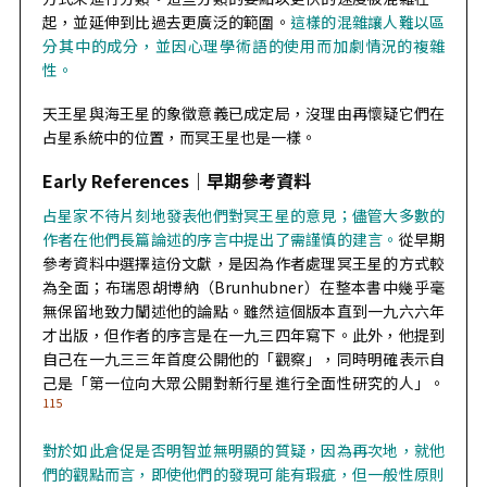
起，並延伸到比過去更廣泛的範圍。
這樣的混雜讓人難以區
分其中的成分，並因心理學術語的使用而加劇情況的複雜
性。
天王星與海王星的象徵意義已成定局，沒理由再懷疑它們在
占星系統中的位置，而冥王星也是一樣。
Early References｜
早期參考資料
占星家不待片刻地發表他們對冥王星的意見；儘管大多數的
作者在他們長篇論述的序言中提出了需謹慎的建言。
從早期
參考資料中選擇這份文獻，是因為作者處理冥王星的方式較
為全面；布瑞恩胡博納（Brunhubner）在整本書中幾乎毫
無保留地致力闡述他的論點。雖然這個版本直到一九六六年
才出版，但作者的序言是在一九三四年寫下。此外，他提到
自己在一九三三年首度公開他的「觀察」，同時明確表示自
己是「第一位向大眾公開對新行星進行全面性研究的人」。
115
對於如此倉促是否明智並無明顯的質疑，因為再次地，就他
們的觀點而言，即使他們的發現可能有瑕疵，但一般性原則