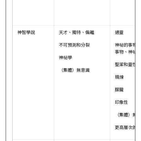
神智學說
天才、獨特、偏離
通靈
不可預測和分裂
神祕的事物
事物、神祕
神祕學
聖潔和靈性
（集體）無意識
精煉
朦朧
印象性
（集體）無
更高層次的