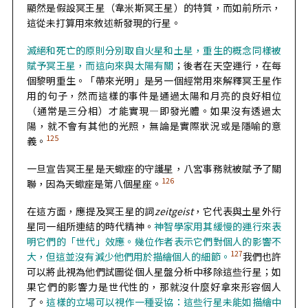
顯然是假設冥王星（韋米斯冥王星）的特質，而如前所示，
這從未打算用來敘述新發現的行星。
滅絕和死亡的原則分別取自火星和土星，重生的概念同樣被
賦予冥王星，而這向來與太陽有關
；後者在天空運行，在每
個黎明重生。「帶來光明」是另一個經常用來解釋冥王星作
用的句子，然而這樣的事件是通過太陽和月亮的良好相位
（通常是三分相）才能實現—即發光體。如果沒有透過太
陽，就不會有其他的光照，無論是實際狀況或是隱喻的意
125
義。
一旦宣告冥王星是天蠍座的守護星，八宮事務就被賦予了關
126
聯，因為天蠍座是第八個星座。
在這方面，應提及冥王星的詞
zeitgeist
，它代表與土星外行
星同一組所連結的時代精神。
神智學家用其緩慢的運行來表
明它們的「世代」效應。幾位作者表示它們對個人的影響不
127
大，但這並沒有減少他們用於描繪個人的細節。
我們也許
可以將此視為他們試圖從個人星盤分析中移除這些行星；如
果它們的影響力是世代性的，那就沒什麼好拿來形容個人
了。
這樣的立場可以視作一種妥協：這些行星未能如描繪中