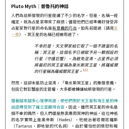
Pluto Myth｜
普魯托的神話
人們為這新發現的行星提議了不少的名字，但是，名稱一經
確定，就為占星家帶來了麻煩；儘管他們已經準備好接受非
占星家對行星的命名是
有意義的巧合
。如先前提過（請見
第
一集
），冥王星的名稱已經被用過了。
不幸的是，天文學家給它取了一個不適當的名
稱：冥王星，這個名字已被賦予另一顆假設的
行星（守護巨蟹）。為避免混淆，占星界必須
將最初的冥王星稱為韋米斯冥王星，將羅威爾
122
的行星稱為羅威爾冥王星。
然而，這卻未能防止混淆，「韋米斯冥王星」的象徵意義，
包括它對巨蟹座的主管權，大多都被轉讓給新發現的行星。
隨著越來越多心理學術語，使他們對於天王星和海王星的神
話詮釋受到了確立並顯得合宜
，因此，雖然冥王星的命名是
個不幸的偶然，但人們還是熱衷應用冥神的神話。這位神祇
的名字實際上是黑帝斯（Hades），他統治著塔爾塔羅斯
（Tartarus，即地獄的代名詞）。由於懼怕他的憤怒和報