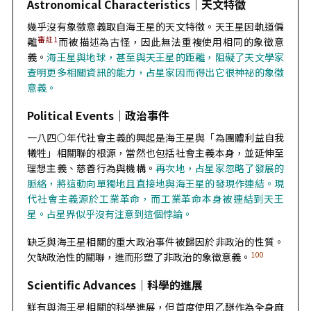
Astronomical Characteristics｜
天文特徵
幾乎沒有象徵意義取自海王星的天文特徵。天王星因軌道偏
審註
1
離
而被描述為古怪，因此無法重複使用相同的象徵意
義。
海王星與地球，甚至與天王星的距離，阻礙了天文學家
查明更多相關資訊的能力，占星家因而得出它很神祕的象徵
意義。
Political Events｜
政治事件
一八四○年代社會主義的興起是海王星與「為團體利益自我
犧牲」相關聯的根源，當然也包括社會主義本身，並延伸至
理想主義、慈善行為與機構。
再次地，占星家忽略了發展的
脈絡，將這動向單獨地且直接地與海王星的發現作連結。現
代社會主義源於工業革命，而工業革命本身被連結到天王
星。占星界似乎沒有注意到這個悖論。
缺乏與海王星相關的重大政治事件被歸因於非政治的性質。
100
欠缺政治性的關聯，進而形塑了非政治的象徵意義。
Scientific Advances｜
科學的進展
鮮有與海王星相關的科學進展，但首度使用乙醚作為全身麻