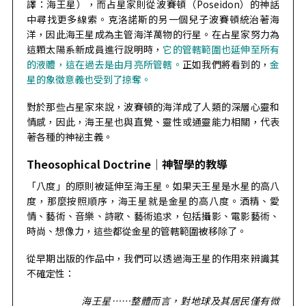
譯：海王星），而占星家則從波賽頓（Poseidon）的神話
中尋找更多線索。克洛諾斯的另一個兒子波賽頓統治著海
洋，因此海王星成為主管海洋萬物的行星。在占星家努力為
這顆太陽系新成員進行說明時，
它的管轄範圍也延伸至所有
的液體，這在過去是由月亮所管轄。
正如我們將看到的，
金
星的象徵意義也受到了掠奪。
對於那些占星家來說，波賽頓的海洋成了人類的深層心靈和
情感，因此，海王星也與直覺、靈性或通靈能力相關，代表
著各種的神祕主義。
Theosophical Doctrine｜
神智學的教導
「八度」的原則被延伸至海王星。如果天王星是水星的高八
度，那麼按照順序，海王星就是金星的高八度。酒精、愛
情、藝術、音樂、詩歌、藝術追求，包括攝影、電影藝術、
時尚、想像力，這些都從金星的管轄範圍被移除了。
從早期出版的作品中，我們可以透過海王星的作用來辨識其
不確定性：
海王星
……整體而言，對地球及其居民僅有微