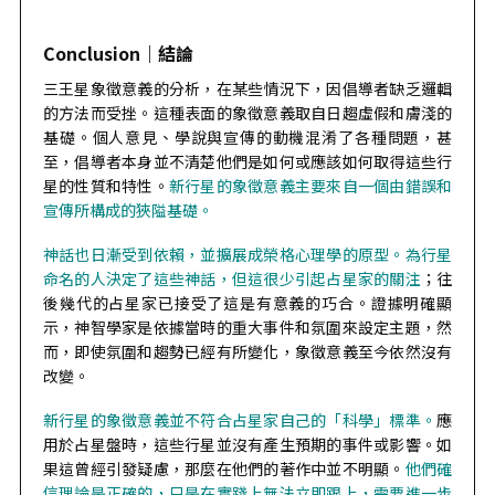
Conclusion｜結論
三王星象徵意義的分析，在某些情況下，因倡導者缺乏邏輯
的方法而受挫。這種表面的象徵意義取自日趨虛假和膚淺的
基礎。個人意見、學說與宣傳的動機混淆了各種問題，甚
至，倡導者本身並不清楚他們是如何或應該如何取得這些行
星的性質和特性。
新行星的象徵意義主要來自一個由錯誤和
宣傳所構成的狹隘基礎。
神話也日漸受到依賴，並擴展成榮格心理學的原型。為行星
命名的人決定了這些神話，但這很少引起占星家的關注
；往
後幾代的占星家已接受了這是有意義的巧合。證據明確顯
示，神智學家是依據當時的重大事件和氛圍來設定主題，然
而，即使氛圍和趨勢已經有所變化，象徵意義至今依然沒有
改變。
新行星的象徵意義並不符合占星家自己的「科學」標準。
應
用於占星盤時，這些行星並沒有產生預期的事件或影響。如
果這曾經引發疑慮，那麼在他們的著作中並不明顯。
他們確
信理論是正確的，只是在實踐上無法立即跟上，需要進一步