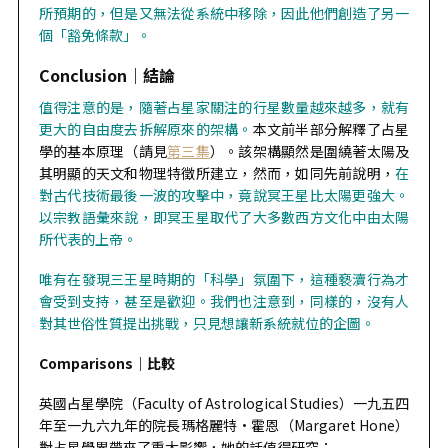
所預期的，但是又無法從系統中移除，因此他們創造了另一
個「豁免條款」。
Conclusion｜
結論
值得注意的是，隨著占星家關注的行星數量越來越多，就有
更大的自由度去拆解原來的架構。
本文前半部分解釋了占星
學的基本原理（請見
第三集
）。該架構顯然是圍繞著太陽及
其明顯的天文和物理特徵所建立，然而，如同先前說明，
在
對古代技術最後一波的攻擊中，竟說冥王星比太陽更強大。
以宗教語彙來說，即冥王星取代了大多數西方文化中由太陽
所代表的上帝。
唯有在發現三王星時期的「科學」氛圍下，這種褻瀆行為才
會受到支持，甚至是歡迎。我們也注意到，同樣的，沒有人
對其世俗性質提出挑戰，只見想讓新系統就位的企圖。
Comparisons｜
比較
英國占星學院（Faculty of Astrological Studies）一九五四
年至一九六九年的院長瑪格麗特·霍恩（Margaret Hone）
對占星學界帶來了重大影響，她的話值得研究：