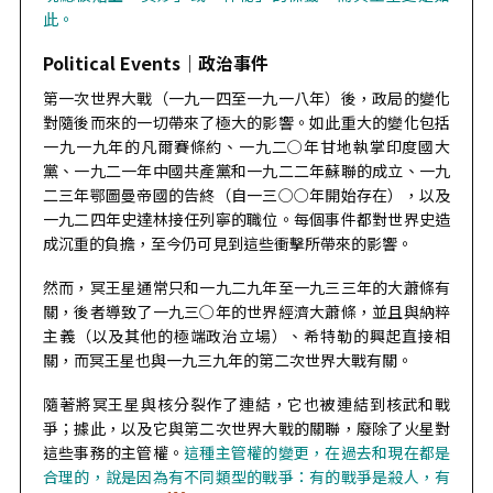
此。
Political Events｜
政治事件
第一次世界大戰（一九一四至一九一八年）後，政局的變化
對隨後而來的一切帶來了極大的影響。如此重大的變化包括
一九一九年的凡爾賽條約、一九二○年甘地執掌印度國大
黨、一九二一年中國共產黨和一九二二年蘇聯的成立、一九
二三年鄂圖曼帝國的告終（自一三○○年開始存在），以及
一九二四年史達林接任列寧的職位。每個事件都對世界史造
成沉重的負擔，至今仍可見到這些衝擊所帶來的影響。
然而，冥王星通常只和一九二九年至一九三三年的大蕭條有
關，後者導致了一九三○年的世界經濟大蕭條，並且與納粹
主義（以及其他的極端政治立場）、希特勒的興起直接相
關，而冥王星也與一九三九年的第二次世界大戰有關。
隨著將冥王星與核分裂作了連結，它也被連結到核武和戰
爭；據此，以及它與第二次世界大戰的關聯，廢除了火星對
這些事務的主管權。
這種主管權的變更，在過去和現在都是
合理的，說是因為有不同類型的戰爭：有的戰爭是殺人，有