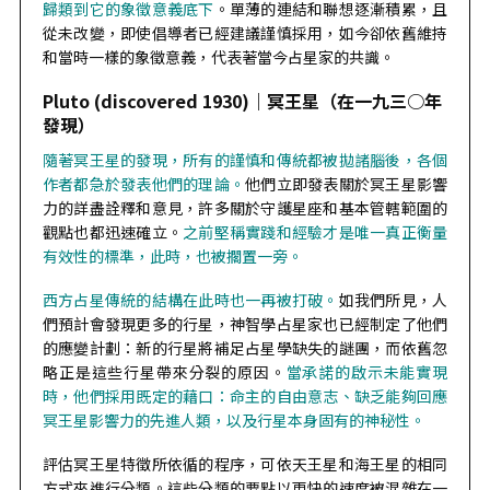
歸類到它的象徵意義底下
。單薄的連結和聯想逐漸積累，且
從未改變，即使倡導者已經建議謹慎採用，如今卻依舊維持
和當時一樣的象徵意義，代表著當今占星家的共識。
Pluto (discovered 1930)｜
冥王星（在一九三○年
發現）
隨著冥王星的發現，所有的謹慎和傳統都被拋諸腦後，各個
作者都急於發表他們的理論。
他們立即發表關於冥王星影響
力的詳盡詮釋和意見，許多關於守護星座和基本管轄範圍的
觀點也都迅速確立。
之前堅稱實踐和經驗才是唯一真正衡量
有效性的標準，此時，也被擱置一旁。
西方占星傳統的結構在此時也一再被打破。
如我們所見，人
們預計會發現更多的行星，神智學占星家也已經制定了他們
的應變計劃：新的行星將補足占星學缺失的謎團，而依舊忽
略正是這些行星帶來分裂的原因。
當承諾的啟示未能實現
時，他們採用既定的藉口：命主的自由意志、缺乏能夠回應
冥王星影響力的先進人類，以及行星本身固有的神秘性。
評估冥王星特徵所依循的程序，可依天王星和海王星的相同
方式來進行分類。這些分類的要點以更快的速度被混雜在一