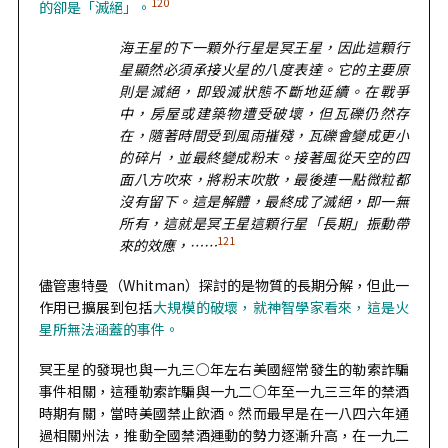
120
的卻是「滅絕」。
海王星的下一顆外行星是冥王星，因此這顆行
星顯然必須承接火星的八度表達。它的主要原
則是滅絕，即毀滅狀態不斷地延續。在戰爭
中，房屋或建築物遭受破壞，但瓦礫仍然存
在，隨著時間受到風雨摧殘，瓦礫會變成更小
的碎片，並最終變成粉末。接著風從天空的四
面八方吹來，將粉末吹散，最後連一點微粒都
沒有留下。這是解體，最終成了滅絕，即一無
所有，這就是冥王星這顆行星「長期」振動帶
121
來的效應，
……
儘管惠特曼（Whitman）探討的是物質的長期分解，但此一
作用已擴展到包括
大規模的破壞，就神智學家看來，這是火
星所無法涵蓋的事件。
冥王星的發現也與一九三○年左右美國經常發生的勒索詐騙
事件相關，這種勒索詐騙與一九二○年至一九三三年的禁酒
時期有關，當時美國禁止飲酒。然而最早是在一八四六年通
過相關州法，推動全國禁酒運動的勢力逐漸升高，在一九二