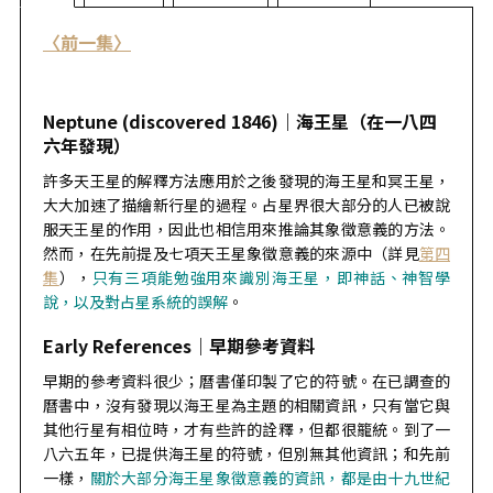
〈前一集〉
Neptune (discovered 1846)｜
海王星（在一八四
六年發現）
許多天王星的解釋方法應用於之後發現的海王星和冥王星，
大大加速了描繪新行星的過程。占星界很大部分的人已被說
服天王星的作用，因此也相信用來推論其象徵意義的方法。
然而，在先前提及七項天王星象徵意義的來源中（詳見
第四
集
），
只有三項能勉強用來識別海王星，即神話、神智學
說，以及對占星系統的誤解
。
Early References｜
早期參考資料
早期的參考資料很少；曆書僅印製了它的符號。在已調查的
曆書中，沒有發現以海王星為主題的相關資訊，只有當它與
其他行星有相位時，才有些許的詮釋，但都很籠統。到了一
八六五年，已提供海王星的符號，但別無其他資訊；和先前
一樣，
關於大部分海王星象徵意義的資訊，都是由十九世紀