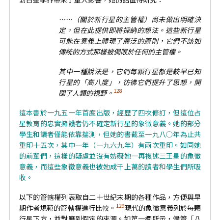
……（關於新行星的主管權）尚未做出明確決
定，但在此提供即將採納的想法。這些新行星
可能在意義上體現了廣泛的原則，它們不該如
傳統的方式那樣被侷限於任何的主管權。
其中一種說法是，它們每顆行星都是較早已知
行星的「高八度」，彷彿它們提升了思想，開
128
闊了人類的視野。
這本書於一九五一年首度出版，經歷了四次修訂，但這位占
星教育的忠實擁護者仍不確定新行星的象徵意義。她的部分
學生和讀者僅能依靠揣測，但她的書截至一九八○年為止共
重印十五次，其中一年（一九六九年）有兩次重印。如同她
的前輩們，這樣的疑慮並沒有妨礙她一再複述三王星的象徵
意義，而這些象徵意義也被她成千上萬的讀者和學生們所吸
收。
以下的管轄權列表取自二十世紀末期的各種作品，方便與早
129
期作者規範的管轄權進行比較。
現代的象徵意義列於每顆
行星下方，並對應到假定的來源。如第一欄所示，儘管「八