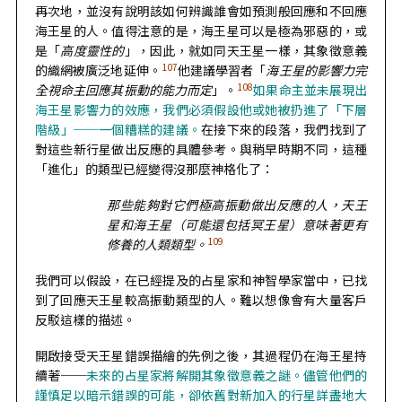
再次地，並沒有說明該如何辨識誰會如預測般回應和不回應
海王星的人。值得注意的是，海王星可以是極為邪惡的，或
是「
高度靈性的
」，因此，就如同天王星一樣，其象徵意義
107
的織網被廣泛地延伸。
他建議學習者「
海王星的影響力完
108
全視命主回應其振動的能力而定
」。
如果命主並未展現出
海王星影響力的效應，我們必須假設他或她被扔進了「下層
階級」──一個糟糕的建議。
在接下來的段落，我們找到了
對這些新行星做出反應的具體參考。與稍早時期不同，這種
「進化」的類型已經變得沒那麼神格化了：
那些能夠對它們極高振動做出反應的人，天王
星和海王星（可能還包括冥王星）意味著更有
109
修養的人類類型。
我們可以假設，在已經提及的占星家和神智學家當中，已找
到了回應天王星較高振動類型的人。難以想像會有大量客戶
反駁這樣的描述。
開啟接受天王星錯誤描繪的先例之後，其過程仍在海王星持
續著──
未來的占星家將解開其象徵意義之謎。儘管他們的
謹慎足以暗示錯誤的可能，卻依舊對新加入的行星詳盡地大