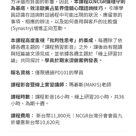
方深遠而負面的影響，因此，
本課程以NCGR倫理守則
為基底，效法歐美占星界借鏡心理諮詢技巧，
引導學
員認識在諮詢對話過程中可能出現的狀況、應留意的
事項、相應的辦法，以及如何善用與客戶的比較盤
(Synastry)增進正向互動。
本課程高度重視「批判性思考」的養成
，每週除了依
據各週主題的「課程預習影音」之外，課後尚有閱讀
與短篇論文須完成，並依據各週主題於「線上研習討
論」共同探討。
學員於期末須做案例發表。
報名資格：
僅限通過PD101的學員
課程影音暨線上實習講師：
瑪碁斯(MAKIS)老師
課程時數：
課程影音16小時、線上研習20小時，共36
小時，為期十週。
課程費用：
新台幣11,800元｜NCGR台灣分會會員九
折優惠新台幣10,620元