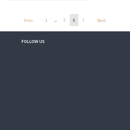
Page
Page
文
Page
Page
1
...
5
6
7
Prev
Next
章
分
頁
FOLLOW US