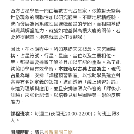
西方占星學是一門由無數古代占星家，依據對天空與
世俗現象的關聯性加以研究觀察、不斷地累積經驗，
進而發展為具系統性且邏輯嚴謹的學問，而相關基礎
知識與解盤能力、就猶如地基與高樓大廈的關係，若
要爬得越高、地基就需要打得越深；
因此，在本課程中，諸如基礎天文概念、天宮圖架
構、占星符號、行星、星座、宮位以及主要相位…
等，都是需要透徹了解並且加以牢記的重點。為了能
夠協助學員有效學習，
本課程以古典占星為主、現代
占星為輔
，安排「課程預習影音」以協助學員建立對
各專有名詞定義的認知，進而透過「線上研習討論」
來達到理解與應用，並且安排無限次作答的「課後小
測驗」來強化記憶，以培養見到星圖時第一眼的反應
能力。
課程班次：
每週二(夜間班20:00-22:00)；每班上限8
人。
開課時間：
請見
最新開課日期