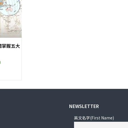
週掌握五大
0
此
產
品
有
多
NEWSLETTER
種
款
英文名字(First Name)
式。