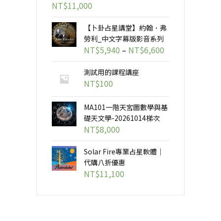
NT$
11,000
【卜卦占星講堂】約翰．弗
勞利_中文字幕版影音系列
價
NT$
5,940
–
NT$
6,600
格
測試用的課程講座
範
NT$
100
圍：
NT$5,940
MA101一階天宮圖數學與基
到
礎天文學-20261014梯次
NT$6,600
NT$
8,000
Solar Fire專業占星軟體｜
代購八折優惠
NT$
11,100