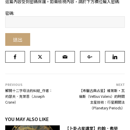
這篇內容受到密碼保護。如需檢視內容，請於下方欄位輸入密碼:
密碼:
PREVIOUS
NEXT
解開十二字母法的糾結_作者：
【希臘古典占星】維第斯·瓦
約瑟夫．克萊恩（Joseph
倫斯（Vettius Valens）的時間
Crane）
主星技術：行星期間法
（Planetary Periods）
YOU MAY ALSO LIKE
【卜卦占星講堂】約翰．弗勞