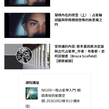
凝視內在的夜空（上）：占星輪
迴盤與榮格積極想像的無意識之
門
受保護的內容: 斯多葛因果決定論
與古代占星學_作者：布魯斯・史
柯菲爾德（Bruce Scofield）
【即將解鎖】
課程講座
NA100一階占星學入門-開
啟奧秘的星圖空
間-20261002梯次(小週末
班)